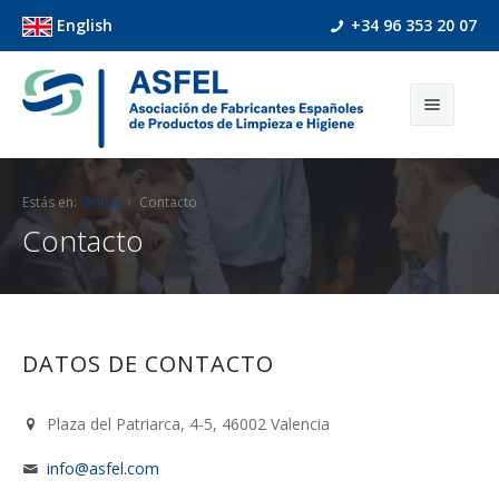
English
+34 96 353 20 07
Inicio
Estás en:
Inicio
Contacto
Contacto
Quienes Somos
Servicios
Qué es Asfel
Ferias
Organigrama
Servicios premium
DATOS DE CONTACTO
Actualidad
Solicitud de admisión
Servicios de promoción al exterior
Plaza del Patriarca, 4-5, 46002 Valencia
Contacto
Colaboradores
Acuerdos de colaboración con proveedores
info@asfel.com
Oficina Online
Acceso a bases de datos e informes